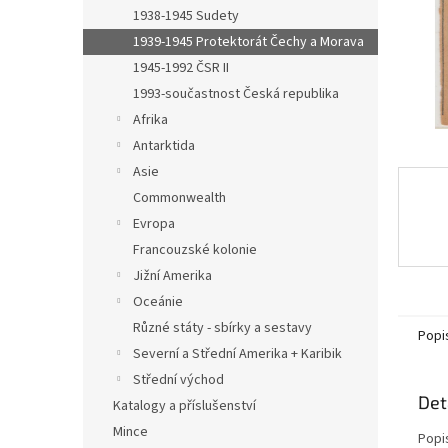
n
1938-1945 Sudety
e
1939-1945 Protektorát Čechy a Morava
l
1945-1992 ČSR II
1993-součastnost Česká republika
Afrika
Antarktida
Asie
Commonwealth
Evropa
Francouzské kolonie
Jižní Amerika
Oceánie
Různé státy - sbírky a sestavy
Popi
Severní a Střední Amerika + Karibik
Střední východ
Det
Katalogy a příslušenství
Mince
Popi