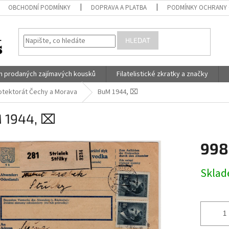
OBCHODNÍ PODMÍNKY
DOPRAVA A PLATBA
PODMÍNKY OCHRANY 
HLEDAT
h prodaných zajímavých kousků
Filatelistické zkratky a značky
otektorát Čechy a Morava
BuM 1944, ⌧︎
 1944, ⌧︎
998
Měrná
Skla
cena: