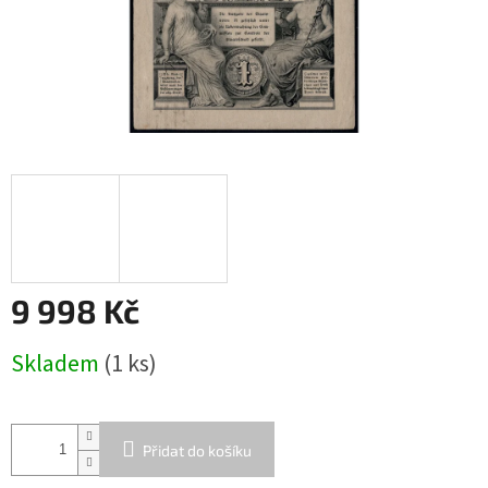
9 998 Kč
Měrná
Skladem
(1 ks)
cena:
Přidat do košíku