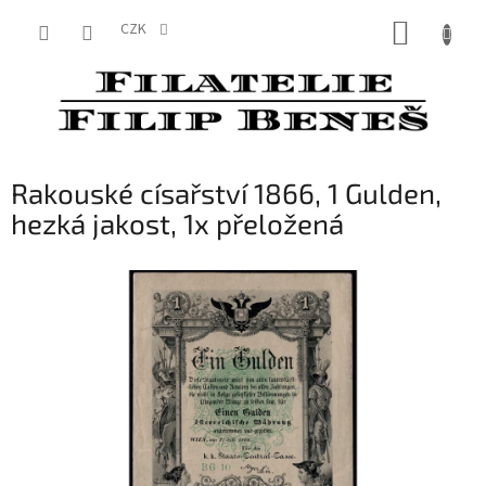
Přejít
NÁKUP
na
CZK
obsah
KOŠÍK
Rakouské císařství 1866, 1 Gulden,
hezká jakost, 1x přeložená