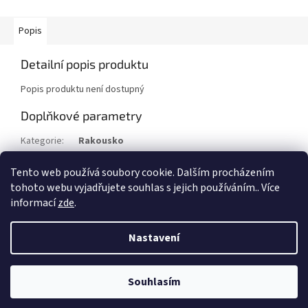
Popis
Detailní popis produktu
Popis produktu není dostupný
Doplňkové parametry
Kategorie
:
Rakousko
Stav/kvalita
:
⌧︎
Tento web používá soubory cookie. Dalším procházením
Rok
:
1950
tohoto webu vyjadřujete souhlas s jejich používáním.. Více
informací
zde
.
Z
á
Nastavení
Vytvořil Shoptet
p
a
t
Souhlasím
Copyright 2026
Filatelie Filip Beneš
. Všechna práva vyhrazena.
í