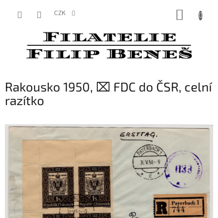
Přejít
NÁKUP
na
CZK
obsah
KOŠÍK
Rakousko 1950, ⌧︎ FDC do ČSR, celní
razítko