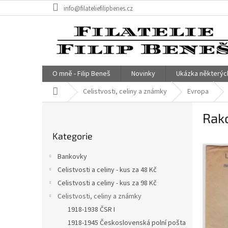
Přejít
info@filateliefilipbenes.cz
na
obsah
O mně - Filip Beneš
Novinky
Ukázka některýc
Domů
Celistvosti, celiny a známky
Evropa
P
Rak
o
Přeskočit
s
Kategorie
kategorie
t
r
Bankovky
a
Celistvosti a celiny - kus za 48 Kč
n
Celistvosti a celiny - kus za 98 Kč
n
í
Celistvosti, celiny a známky
p
1918-1938 ČSR I
a
1918-1945 Československá polní pošta