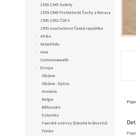
n
1938-1945 Sudety
e
1939-1945 Protektorát Čechy a Morava
l
1945-1992 ČSR II
1993-součastnost Česká republika
Afrika
Antarktida
Asie
Commonwealth
Evropa
Albánie
Albánie - Epirus
Arménie
Belgie
Popi
Bělorusko
Estonsko
Det
Faerské ostrovy (Dánské království)
Finsko
Popi