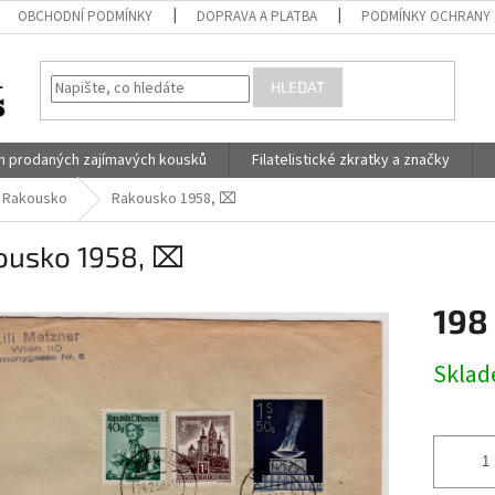
OBCHODNÍ PODMÍNKY
DOPRAVA A PLATBA
PODMÍNKY OCHRANY 
HLEDAT
h prodaných zajímavých kousků
Filatelistické zkratky a značky
Rakousko
Rakousko 1958, ⌧︎
ousko 1958, ⌧︎
198
Měrná
Skla
cena: