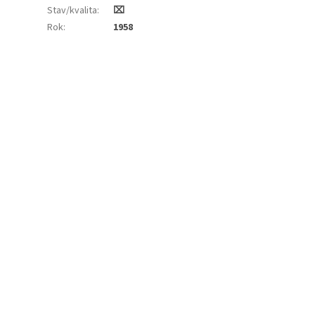
Stav/kvalita
:
⌧︎
Rok
:
1958