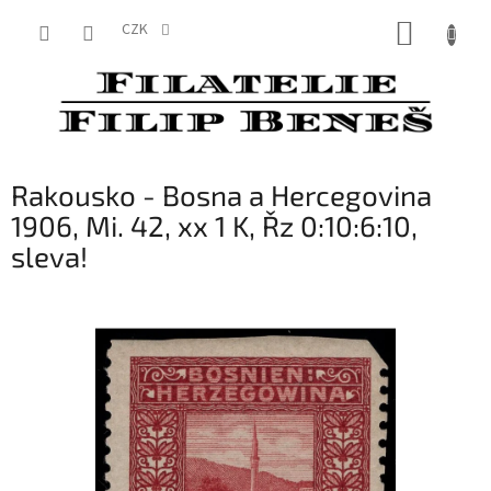
Přejít
NÁKUP
na
CZK
obsah
KOŠÍK
Rakousko - Bosna a Hercegovina
1906, Mi. 42, xx 1 K, Řz 0:10:6:10,
sleva!