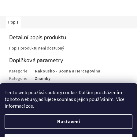
Popis
Detailní popis produktu
Popis produktu není dostupný
Doplňkové parametry
Kategorie
:
Rakousko - Bosna a Hercegovina
Kategorie
:
Známky
Stav/kvalita
:
xx
Tento web používá soubory cookie. Dalším procházením
Rok
:
1906
tohoto webu vyjadřujete souhlas s jejich používáním.. Více
informací
zde
.
Z
á
Nastavení
Vytvořil Shoptet
p
a