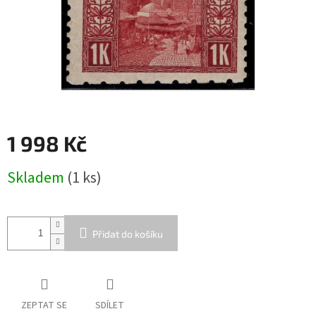
1 998 Kč
Měrná
Skladem
(1 ks)
cena:
Přidat do košíku
ZEPTAT SE
SDÍLET