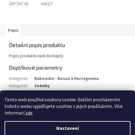
ZEPTAT SE
SDÍLET
Popis
Detailní popis produktu
Popis produktu není dostupný
Doplňkové parametry
Kategorie
:
Rakousko - Bosna a Hercegovina
Kategorie
:
Známky
Stav/kvalita
:
(x)
Tento web používá soubory cookie. Dalším procházením
Rok
:
1906
tohoto webu vyjadřujete souhlas s jejich používáním.. Více
informací
zde
.
Z
á
Nastavení
Vytvořil Shoptet
p