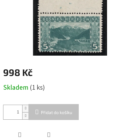
998 Kč
Měrná
Skladem
(1 ks)
cena:
Přidat do košíku