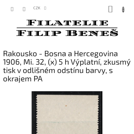
Přejít
NÁKUP
na
CZK
obsah
KOŠÍK
Rakousko - Bosna a Hercegovina
1906, Mi. 32, (x) 5 h Výplatní, zkusmý
tisk v odlišném odstínu barvy, s
okrajem PA