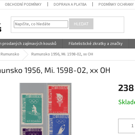
OBCHODNÍ PODMÍNKY
DOPRAVA A PLATBA
PODMÍNKY OCHRANY 
HLEDAT
h prodaných zajímavých kousků
Filatelistické zkratky a značky
Rumunsko
Rumunsko 1956, Mi. 1598-02, xx OH
unsko 1956, Mi. 1598-02, xx OH
238
Měrná
Skla
cena: