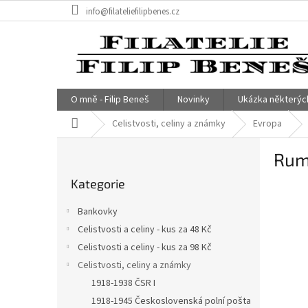
Přejít
info@filateliefilipbenes.cz
na
obsah
O mně - Filip Beneš
Novinky
Ukázka některýc
Domů
Celistvosti, celiny a známky
Evropa
P
Rum
o
Přeskočit
s
Kategorie
kategorie
t
r
Bankovky
a
Celistvosti a celiny - kus za 48 Kč
n
Celistvosti a celiny - kus za 98 Kč
n
í
Celistvosti, celiny a známky
p
1918-1938 ČSR I
a
1918-1945 Československá polní pošta