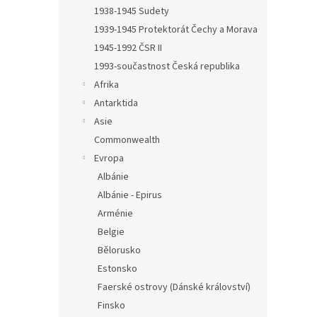
n
1938-1945 Sudety
e
1939-1945 Protektorát Čechy a Morava
l
1945-1992 ČSR II
1993-součastnost Česká republika
Afrika
Antarktida
Asie
Commonwealth
Evropa
Albánie
Albánie - Epirus
Arménie
Belgie
Bělorusko
Estonsko
Faerské ostrovy (Dánské království)
Finsko