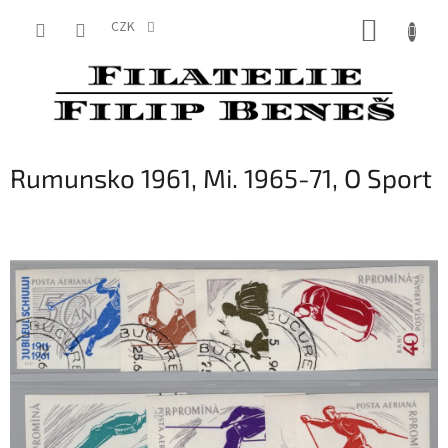
Přejít
NÁKUP
na
CZK
obsah
KOŠÍK
Rumunsko 1961, Mi. 1965-71, O Sport