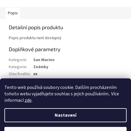
Popis
Detailní popis produktu
Popis produktu není dostupný
Doplňkové parametry
Kategorie
:
San Marino
Kategorie
:
Známky
Stav/kvalita
:
xx
Druh
:
Doplatní
Tento web používá soubory cookie. Dalším procházením
Rok
:
1897
tohoto webu vyjadřujete souhlas s jejich používáním.. Více
informací
zde
.
Z
á
Nastavení
Vytvořil Shoptet
p
a
t