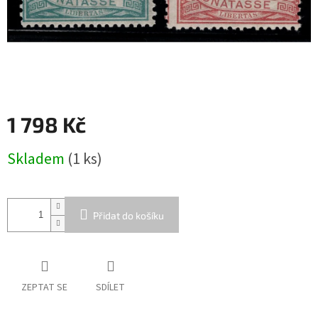
1 798 Kč
Měrná
Skladem
(1 ks)
cena:
Přidat do košíku
ZEPTAT SE
SDÍLET