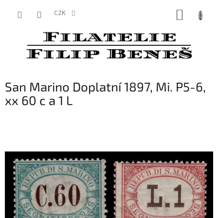
Přejít
NÁKUP
na
CZK
obsah
KOŠÍK
San Marino Doplatní 1897, Mi. P5-6,
xx 60 c a 1 L