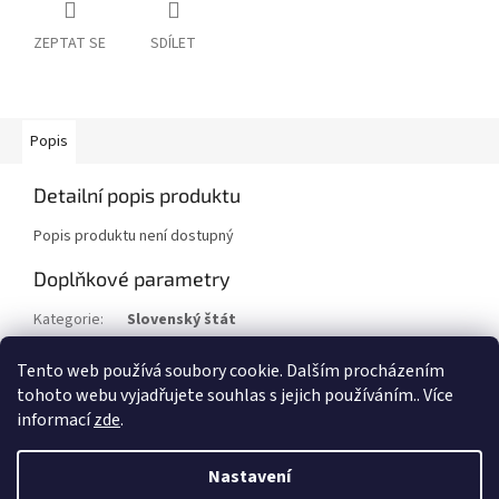
ZEPTAT SE
SDÍLET
Popis
Detailní popis produktu
Popis produktu není dostupný
Doplňkové parametry
Kategorie
:
Slovenský štát
Stav/kvalita
:
⌧︎
Tento web používá soubory cookie. Dalším procházením
Rok
:
1943
tohoto webu vyjadřujete souhlas s jejich používáním.. Více
informací
zde
.
Z
á
Nastavení
Vytvořil Shoptet
p