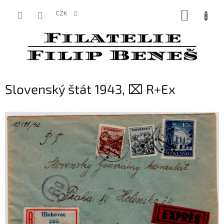
Přejít
NÁKUP
na
CZK
obsah
KOŠÍK
Slovenský štát 1943, ⌧︎ R+Ex