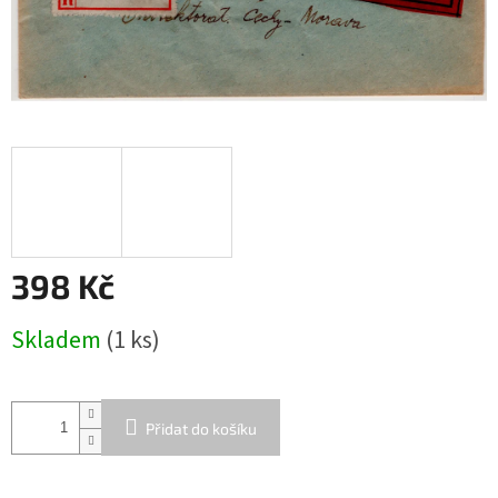
398 Kč
Měrná
Skladem
(1 ks)
cena:
Přidat do košíku