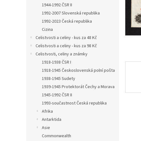
n
1944-1992 ČSR II
e
1992-2007 Slovenská republika
l
1992-2023 Česká republika
Cizina
Celistvosti a celiny - kus za 48 Kč
Celistvosti a celiny - kus za 98 Kč
Celistvosti, celiny a známky
1918-1938 ČSR I
1918-1945 Československá polní pošta
1938-1945 Sudety
1939-1945 Protektorát Čechy a Morava
1945-1992 ČSR II
1993-součastnost Česká republika
Afrika
Antarktida
Asie
Commonwealth