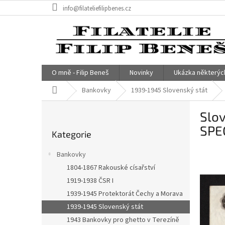
Přejít
info@filateliefilipbenes.cz
na
obsah
O mně - Filip Beneš
Novinky
Ukázka některýc
Domů
Bankovky
1939-1945 Slovenský stát
P
Slov
o
Přeskočit
s
SPE
Kategorie
kategorie
t
r
Bankovky
a
1804-1867 Rakouské císařství
n
1919-1938 ČSR I
n
í
1939-1945 Protektorát Čechy a Morava
p
1939-1945 Slovenský stát
a
1943 Bankovky pro ghetto v Terezíně