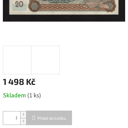
1 498 Kč
Měrná
Skladem
(1 ks)
cena:
Přidat do košíku