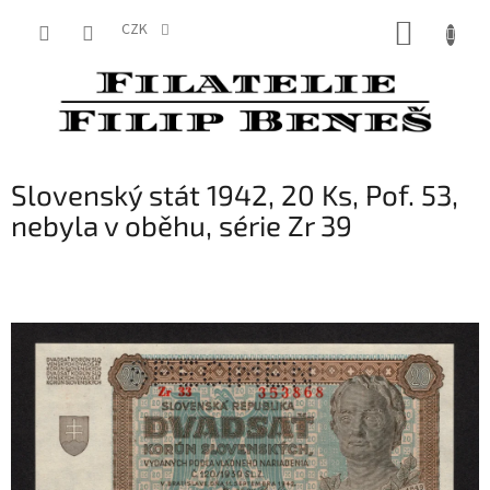
Přejít
NÁKUP
na
CZK
obsah
KOŠÍK
Slovenský stát 1942, 20 Ks, Pof. 53,
nebyla v oběhu, série Zr 39