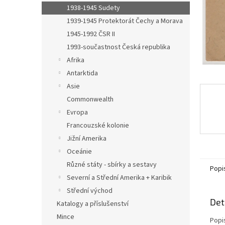
n
1938-1945 Sudety
e
1939-1945 Protektorát Čechy a Morava
l
1945-1992 ČSR II
1993-součastnost Česká republika
Afrika
Antarktida
Asie
Commonwealth
Evropa
Francouzské kolonie
Jižní Amerika
Oceánie
Různé státy - sbírky a sestavy
Popi
Severní a Střední Amerika + Karibik
Střední východ
Det
Katalogy a příslušenství
Mince
Popi