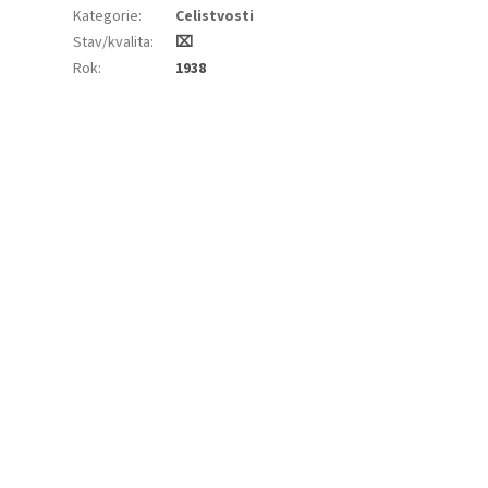
Kategorie
:
Celistvosti
Stav/kvalita
:
⌧︎
Rok
:
1938