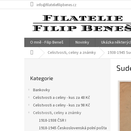
Přejít
info@filateliefilipbenes.cz
na
obsah
O mně - Filip Beneš
Novinky
Ukázka některýc
Domů
Celistvosti, celiny a známky
1938-1945 Su
P
Sude
o
Přeskočit
s
Kategorie
kategorie
t
r
Bankovky
a
Celistvosti a celiny - kus za 48 Kč
n
Celistvosti a celiny - kus za 98 Kč
n
í
Celistvosti, celiny a známky
p
1918-1938 ČSR I
a
1918-1945 Československá polní pošta