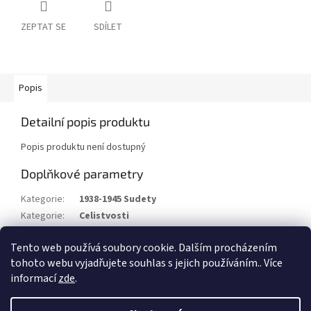
ZEPTAT SE
SDÍLET
Popis
Detailní popis produktu
Popis produktu není dostupný
Doplňkové parametry
Kategorie
:
1938-1945 Sudety
Kategorie
:
Celistvosti
Stav/kvalita
:
⌧︎
Tento web používá soubory cookie. Dalším procházením
Rok
:
1938
tohoto webu vyjadřujete souhlas s jejich používáním.. Více
informací
zde
.
Z
á