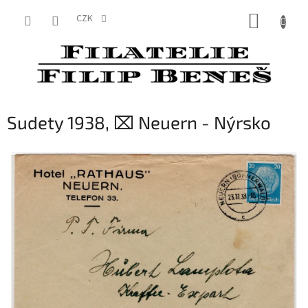
Přejít
NÁKUP
na
CZK
obsah
KOŠÍK
Sudety 1938, ⌧︎ Neuern - Nýrsko