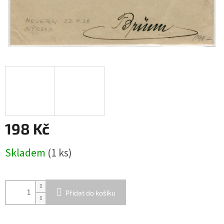
198 Kč
Měrná
Skladem
(1 ks)
cena:
Přidat do košíku