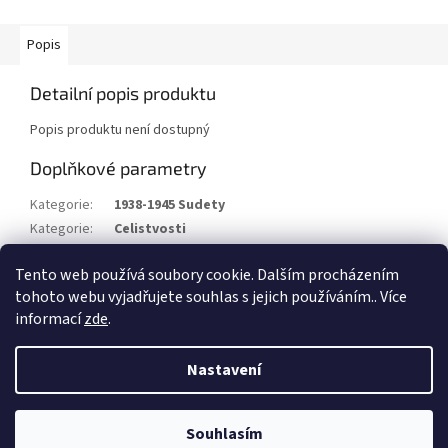
Popis
Detailní popis produktu
Popis produktu není dostupný
Doplňkové parametry
Kategorie
:
1938-1945 Sudety
Kategorie
:
Celistvosti
Stav/kvalita
:
⌧︎
Tento web používá soubory cookie. Dalším procházením
Rok
:
1938
tohoto webu vyjadřujete souhlas s jejich používáním.. Více
informací
zde
.
Z
á
Nastavení
Vytvořil Shoptet
p
a
t
Souhlasím
Copyright 2026
Filatelie Filip Beneš
. Všechna práva vyhrazena.
í