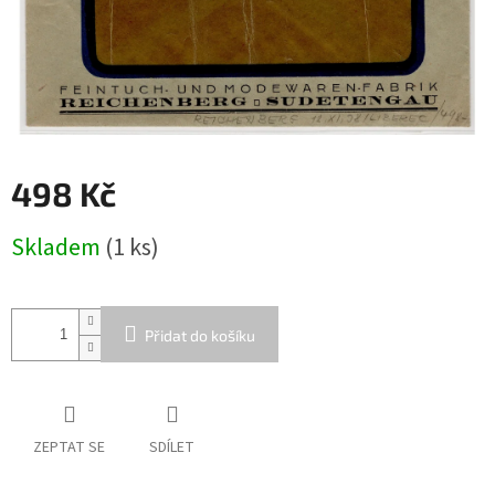
498 Kč
Měrná
Skladem
(1 ks)
cena:
Přidat do košíku
ZEPTAT SE
SDÍLET