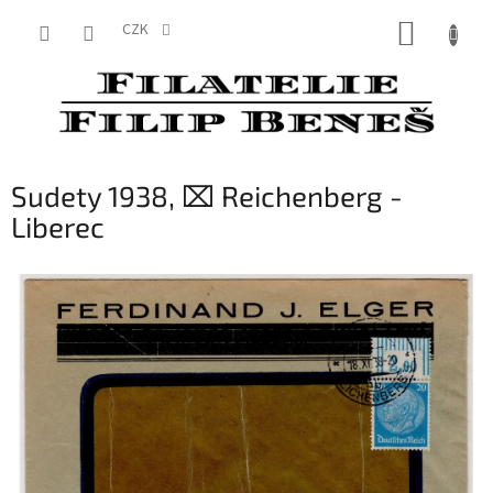
Přejít
NÁKUP
na
CZK
obsah
KOŠÍK
Sudety 1938, ⌧︎ Reichenberg -
Liberec