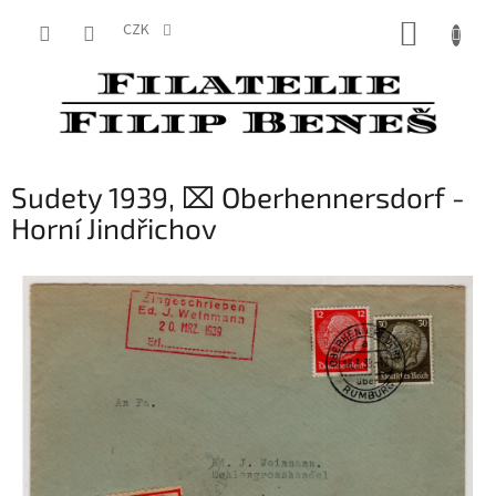
Přejít
NÁKUP
na
CZK
obsah
KOŠÍK
Sudety 1939, ⌧︎ Oberhennersdorf -
Horní Jindřichov