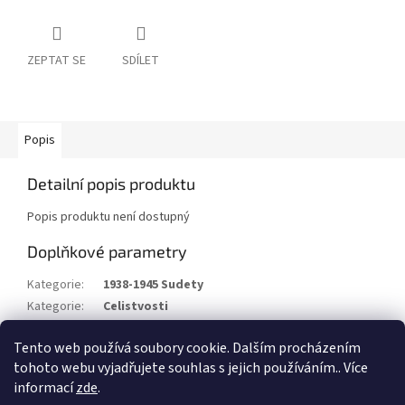
ZEPTAT SE
SDÍLET
Popis
Detailní popis produktu
Popis produktu není dostupný
Doplňkové parametry
Kategorie
:
1938-1945 Sudety
Kategorie
:
Celistvosti
Stav/kvalita
:
⌧︎
Tento web používá soubory cookie. Dalším procházením
Rok
:
1939
tohoto webu vyjadřujete souhlas s jejich používáním.. Více
informací
zde
.
Z