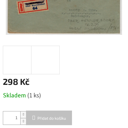
298 Kč
Měrná
Skladem
(1 ks)
cena:
Přidat do košíku