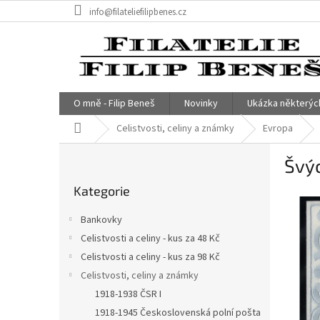
Přejít
info@filateliefilipbenes.cz
na
obsah
O mně - Filip Beneš
Novinky
Ukázka některýc
Domů
Celistvosti, celiny a známky
Evropa
P
Švýc
o
Přeskočit
s
Kategorie
kategorie
t
r
Bankovky
a
Celistvosti a celiny - kus za 48 Kč
n
Celistvosti a celiny - kus za 98 Kč
n
í
Celistvosti, celiny a známky
p
1918-1938 ČSR I
a
1918-1945 Československá polní pošta