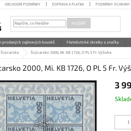
OBCHODNÍ PODMÍNKY
DOPRAVA A PLATBA
PODMÍNKY OCHRANY 
HLEDAT
h prodaných zajímavých kousků
Filatelistické zkratky a značky
Švýcarsko
Švýcarsko 2000, Mi. KB 1726, O PL 5 Fr. Výšivka
arsko 2000, Mi. KB 1726, O PL 5 Fr. Vý
3 9
Měrná
Skla
cena: