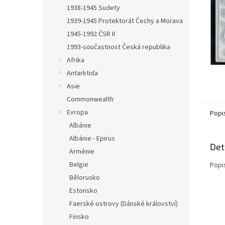
n
1938-1945 Sudety
e
1939-1945 Protektorát Čechy a Morava
l
1945-1992 ČSR II
1993-součastnost Česká republika
Afrika
Antarktida
Asie
Commonwealth
Evropa
Popi
Albánie
Albánie - Epirus
Det
Arménie
Belgie
Popi
Bělorusko
Estonsko
Faerské ostrovy (Dánské království)
Finsko