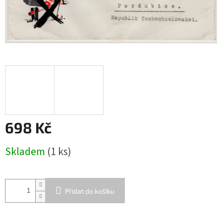
698 Kč
Měrná
Skladem
(1 ks)
cena:
Přidat do košíku