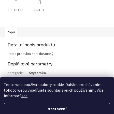
ZEPTAT SE
SDÍLET
Popis
Detailní popis produktu
Popis produktu není dostupný
Doplňkové parametry
Kategorie
:
Švýcarsko
Stav/kvalita
:
⌧︎
Tento web používá soubory cookie. Dalším procházením
Rok
:
1957
tohoto webu vyjadřujete souhlas s jejich používáním.. Více
informací
zde
.
Z
á
Nastavení
Vytvořil Shoptet
p