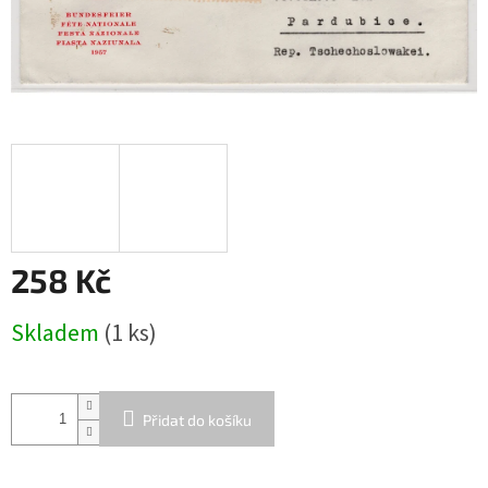
258 Kč
Měrná
Skladem
(1 ks)
cena:
Přidat do košíku