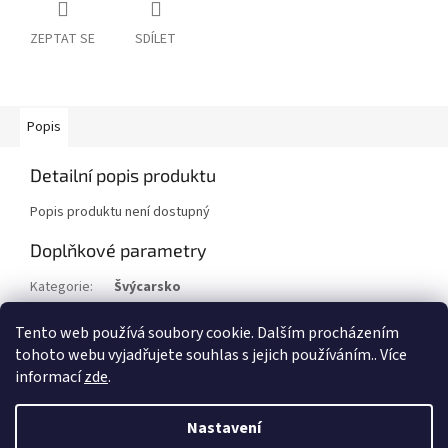
ZEPTAT SE
SDÍLET
Popis
Detailní popis produktu
Popis produktu není dostupný
Doplňkové parametry
Kategorie
:
Švýcarsko
Stav/kvalita
:
⌧︎
Tento web používá soubory cookie. Dalším procházením
Rok
:
1957
tohoto webu vyjadřujete souhlas s jejich používáním.. Více
informací
zde
.
Z
á
Nastavení
Vytvořil Shoptet
p