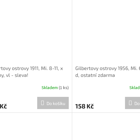
rtovy ostrovy 1911, Mi. 8-11, x
Gilbertovy ostrovy 1956, Mi. 
y, vl - sleva!
d, ostatní zdarma
Skladem
(1 ks)
Skla
Do košíku
Do
 Kč
158 Kč