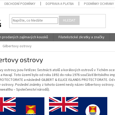
OBCHODNÍ PODMÍNKY
DOPRAVA A PLATBA
PODMÍNKY OCHRANY 
HLEDAT
h prodaných zajímavých kousků
Filatelistické zkratky a značky
Gilbertovy ostrovy
ertovy ostrovy
vy ostrovy jsou řetězec šestnácti atolů a korálových ostrovů v Tichém oc
a Havají. Toto území bylo od roku 1892 do roku 1976 součástí Britského im
PROTECTORATE a následně GILBERT & ELLICE ISLANDS PROTECTORATE. Od roku
y ostrovy. Poslední známky z tohoto území nesly název Gilbertovy ostrovy. D
ealthu – Společenství národů).