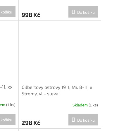
 košíku
Do košíku
998 Kč
-11, xx
Gilbertovy ostrovy 1911, Mi. 8-11, x
Stromy, vl - sleva!
dem
(1 ks)
Skladem
(1 ks)
 košíku
Do košíku
298 Kč