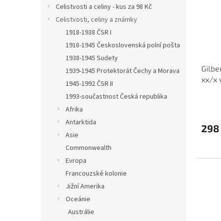
Celistvosti a celiny - kus za 98 Kč
Celistvosti, celiny a známky
1918-1938 ČSR I
1918-1945 Československá polní pošta
1938-1945 Sudety
Gilbe
1939-1945 Protektorát Čechy a Morava
xx/x 
1945-1992 ČSR II
1993-součastnost Česká republika
Afrika
Antarktida
298
Asie
Commonwealth
Evropa
Francouzské kolonie
Jižní Amerika
Oceánie
Austrálie