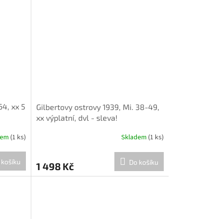
64, xx 5
Gilbertovy ostrovy 1939, Mi. 38-49,
xx výplatní, dvl - sleva!
dem
(1 ks)
Skladem
(1 ks)
 košíku
Do košíku
1 498 Kč