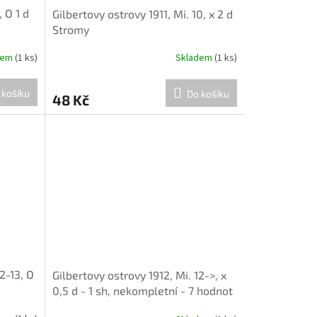
, O 1 d
Gilbertovy ostrovy 1911, Mi. 10, x 2 d
Stromy
dem
(1 ks)
Skladem
(1 ks)
 košíku
Do košíku
48 Kč
2-13, O
Gilbertovy ostrovy 1912, Mi. 12->, x
0,5 d - 1 sh, nekompletní - 7 hodnot