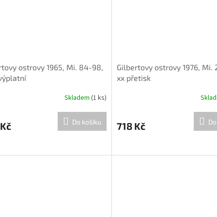
rtovy ostrovy 1965, Mi. 84-98,
Gilbertovy ostrovy 1976, Mi.
výplatní
xx přetisk
Skladem
(1 ks)
Skla
Do košíku
Do
 Kč
718 Kč