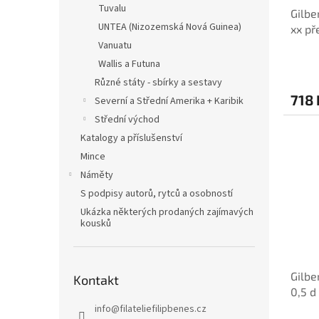
Tuvalu
Gilbe
UNTEA (Nizozemská Nová Guinea)
xx př
Vanuatu
Wallis a Futuna
Různé státy - sbírky a sestavy
718 
Severní a Střední Amerika + Karibik
Střední východ
Katalogy a příslušenství
Mince
Náměty
S podpisy autorů, rytců a osobností
Ukázka některých prodaných zajímavých
kousků
Gilbe
Kontakt
0,5 d
info
@
filateliefilipbenes.cz