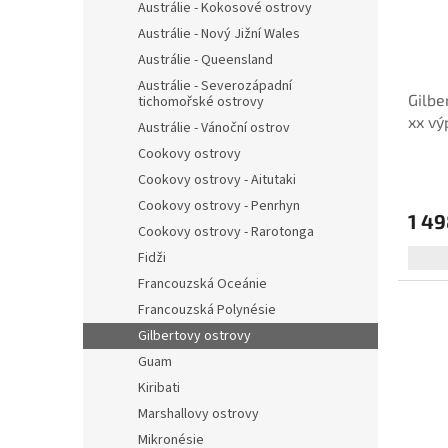
Austrálie - Kokosové ostrovy
Austrálie - Nový Jižní Wales
Austrálie - Queensland
Austrálie - Severozápadní
Gilbe
tichomořské ostrovy
xx vý
Austrálie - Vánoční ostrov
Cookovy ostrovy
Cookovy ostrovy - Aitutaki
Cookovy ostrovy - Penrhyn
1 49
Cookovy ostrovy - Rarotonga
Fidži
Francouzská Oceánie
Francouzská Polynésie
Gilbertovy ostrovy
Guam
Kiribati
Marshallovy ostrovy
Mikronésie