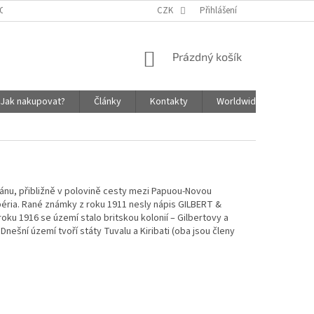
OSOBNÍCH ÚDAJŮ
ZÁSADY SOUBORŮ COOKIES
CZK
Přihlášení
NÁKUPNÍ
Prázdný košík
KOŠÍK
Jak nakupovat?
Články
Kontakty
Worldwide Shipping In
eánu, přibližně v polovině cesty mezi Papuou-Novou
péria. Rané známky z roku 1911 nesly nápis GILBERT &
 1916 se území stalo britskou kolonií – Gilbertovy a
nešní území tvoří státy Tuvalu a Kiribati (oba jsou členy