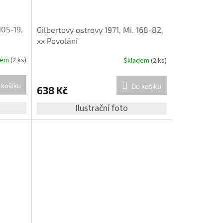
105-19,
Gilbertovy ostrovy 1971, Mi. 168-82,
xx Povolání
dem
(2 ks)
Skladem
(2 ks)
 košíku
Do košíku
638 Kč
Ilustrační foto