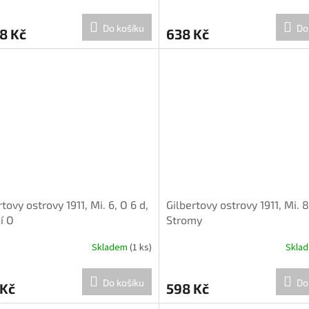
Do košíku
Do
8 Kč
638 Kč
rtovy ostrovy 1911, Mi. 6, O 6 d,
Gilbertovy ostrovy 1911, Mi. 8
í O
Stromy
Skladem
(1 ks)
Skla
Do košíku
Do
 Kč
598 Kč