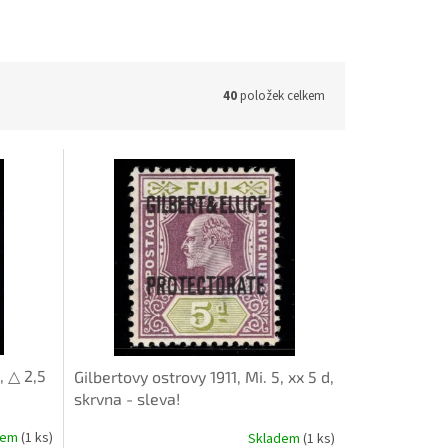
40
položek celkem
, △ 2,5
Gilbertovy ostrovy 1911, Mi. 5, xx 5 d,
skrvna - sleva!
dem
(1 ks)
Skladem
(1 ks)