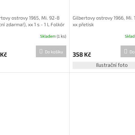
rtovy ostrovy 1965, Mi. 92-8
Gilbertovy ostrovy 1966, Mi. 
tní zdarma!), xx 1 s - 1 L Folkór
xx přetisk
Skladem
(1 ks)
Skla
Do košíku
Do
 Kč
358 Kč
Ilustrační foto