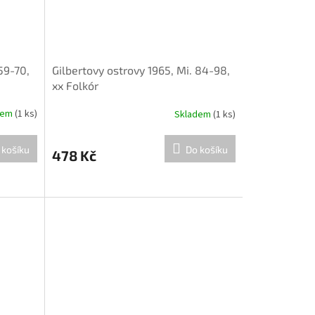
59-70,
Gilbertovy ostrovy 1965, Mi. 84-98,
xx Folkór
dem
(1 ks)
Skladem
(1 ks)
 košíku
Do košíku
478 Kč