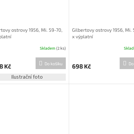
rtovy ostrovy 1956, Mi. 59-70,
Gilbertovy ostrovy 1956, Mi. 
platní
x výplatní
Skladem
(2 ks)
Skla
Do košíku
Do
8 Kč
698 Kč
Ilustrační foto