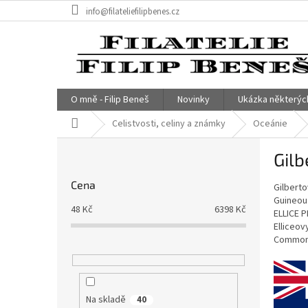
Přejít
info@filateliefilipbenes.cz
na
obsah
O mně - Filip Beneš
Novinky
Ukázka některýc
Domů
Celistvosti, celiny a známky
Oceánie
P
Gilb
o
s
Cena
Gilberto
t
Guineou 
r
48
Kč
6398
Kč
ELLICE 
a
Elliceov
n
Commonw
n
í
p
a
Na skladě
40