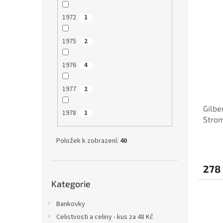
1972
1
1975
2
1976
4
1977
2
Gilbe
1978
1
Strom
Položek k zobrazení:
40
278
Přeskočit
Kategorie
kategorie
Bankovky
Celistvosti a celiny - kus za 48 Kč