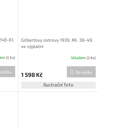
 248-61,
Gilbertovy ostrovy 1939, Mi. 38-49,
xx výplatní
dem
(1 ks)
Skladem
(2 ks)
 košíku
Do košíku
1 598 Kč
Ilustrační foto