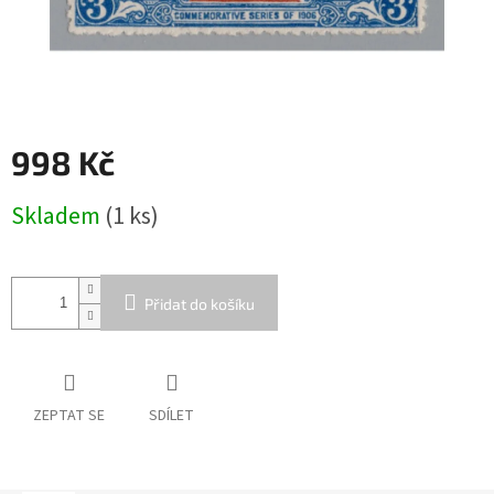
998 Kč
Měrná
Skladem
(1 ks)
cena:
Přidat do košíku
ZEPTAT SE
SDÍLET