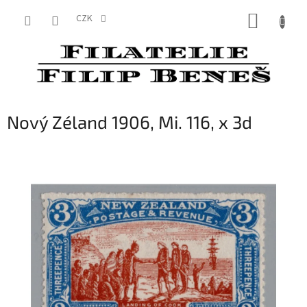
Přejít
NÁKUP
na
CZK
obsah
KOŠÍK
Nový Zéland 1906, Mi. 116, x 3d