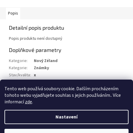
Popis
Detailní popis produktu
Popis produktu není dostupný
Doplňkové parametry
Kategorie
:
Nový Zéland
Kategorie
:
Známky
Stav/kvalita
:
x
Druh
:
Kolky
Tento web používá soubory cookie. Dalším procházením
Rok
:
1882
tohoto webu vyjadřujete souhlas s jejich používáním.. Více
informací
zde
.
Z
á
Nastavení
Vytvořil Shoptet
p
a
t