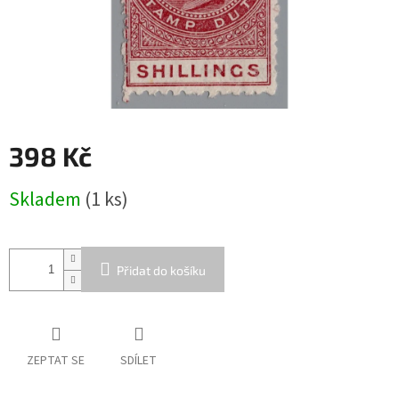
398 Kč
Měrná
Skladem
(1 ks)
cena:
Přidat do košíku
ZEPTAT SE
SDÍLET