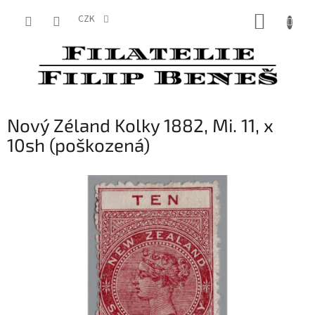
Přejít
NÁKUP
na
CZK
obsah
KOŠÍK
Nový Zéland Kolky 1882, Mi. 11, x
10sh (poškozená)