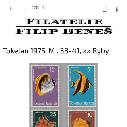
Přejít
NÁKUP
na
CZK
obsah
KOŠÍK
Tokelau 1975, Mi. 38-41, xx Ryby