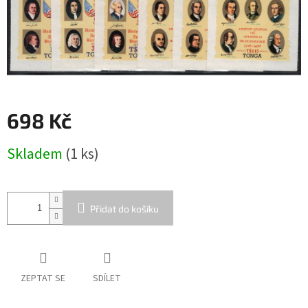
698 Kč
Měrná
Skladem
(1 ks)
cena:
Přidat do košíku
ZEPTAT SE
SDÍLET