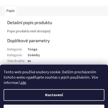
Popis
Detailní popis produktu
Popis produktu není dostupný
Doplňkové parametry
Kategorie
:
Tonga
Kategorie
:
Známky
Stav/kvalita
:
xx
Druh
:
Služební
Tento web používá soubory cookie. Dalším procházením
Rok
:
1976
tohoto webu vyjadřujete souhlas s jejich používáním.. Více
informací
zde
.
Z
á
Nastavení
Vytvořil Shoptet
p
a
t