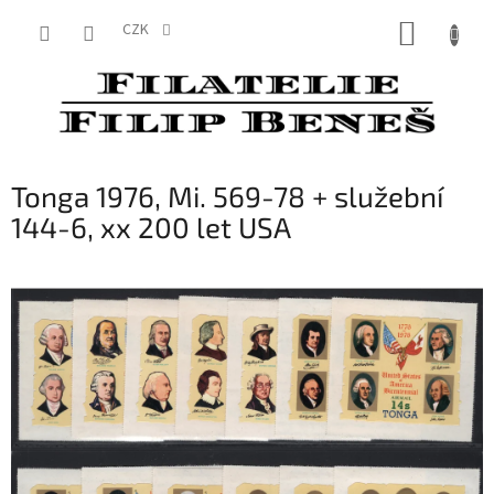
Přejít
NÁKUP
na
CZK
obsah
KOŠÍK
Tonga 1976, Mi. 569-78 + služební
144-6, xx 200 let USA