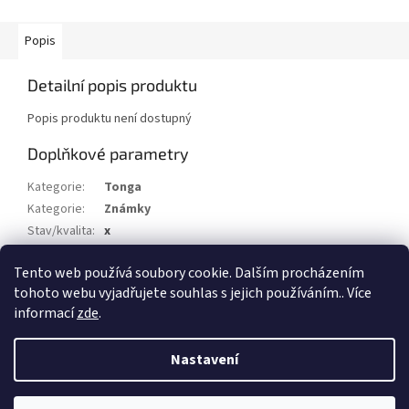
Popis
Detailní popis produktu
Popis produktu není dostupný
Doplňkové parametry
Kategorie
:
Tonga
Kategorie
:
Známky
Stav/kvalita
:
x
Druh
:
Služební
Tento web používá soubory cookie. Dalším procházením
Rok
:
1893
tohoto webu vyjadřujete souhlas s jejich používáním.. Více
informací
zde
.
Z
á
Nastavení
Vytvořil Shoptet
p
a
t