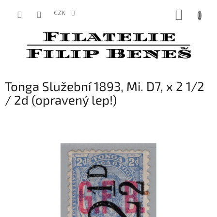
Přejít
NÁKUP
na
CZK
obsah
KOŠÍK
Tonga Služební 1893, Mi. D7, x 2 1/2
/ 2d (opravený lep!)