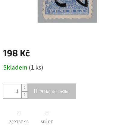
198 Kč
Měrná
Skladem
(1 ks)
cena:
Přidat do košíku
ZEPTAT SE
SDÍLET