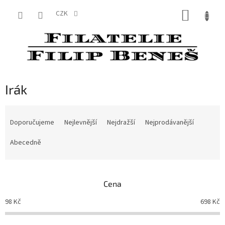
Přejít
NÁKUP
na
CZK
obsah
KOŠÍK
Irák
Ř
a
Doporučujeme
Nejlevnější
Nejdražší
Nejprodávanější
z
e
Abecedně
n
í
p
Cena
r
o
98
Kč
698
Kč
d
u