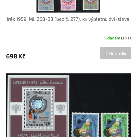
Irák 1959, Mi. 268-83 (bez č. 277), xx výplatní, dvl-sleva!
Skladem
(1 ks)
Do košíku
698 Kč