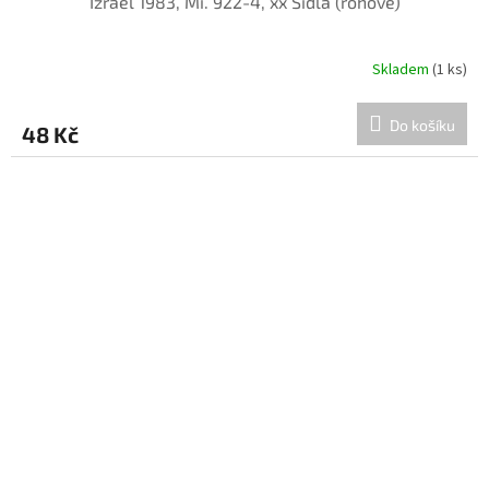
Izrael 1983, Mi. 922-4, xx Sídla (rohové)
Skladem
(1 ks)
Do košíku
48 Kč