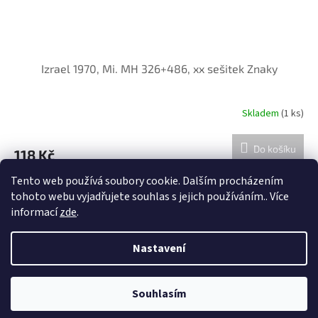
Izrael 1970, Mi. MH 326+486, xx sešitek Znaky
Skladem
(1 ks)
Do košíku
118 Kč
Tento web používá soubory cookie. Dalším procházením
16
položek celkem
O
tohoto webu vyjadřujete souhlas s jejich používáním.. Více
v
informací
zde
.
l
Z
á
á
Nastavení
d
Vytvořil Shoptet
p
a
a
c
t
í
Souhlasím
Copyright 2026
Filatelie Filip Beneš
. Všechna práva vyhrazena.
í
p
r