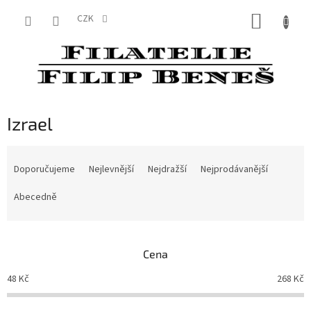
Přejít
NÁKUP
na
CZK
obsah
KOŠÍK
Izrael
Ř
a
Doporučujeme
Nejlevnější
Nejdražší
Nejprodávanější
z
e
Abecedně
n
í
p
Cena
r
o
48
Kč
268
Kč
d
u