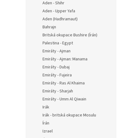
Aden - Shihr
Aden - Upper Yafa
Aden (Hadhramaut)
Bahrajn
Britská okupace Bushire (Írán)
Palestina - Egypt
Emiráty - Ajman
Emiráty - Ajman: Manama
Emiráty - Dubaj
Emiráty - Fujeira
Emiráty - Ras Al Khaima
Emiráty - Sharjah
Emiráty - Umm Al Qiwain
Irák
Irák - britská okupace Mosulu
Írán
Izrael