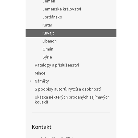
Jemen
Jemenské království
Jordánsko
Katar
Kuvajt
Libanon
Omán
Sýrie
Katalogy a příslušenství
Mince
Náměty
S podpisy autorů, rytců a osobností
Ukázka některých prodaných zajímavých
kousků
Kontakt