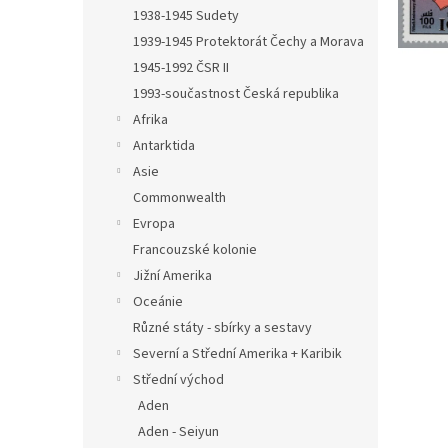
n
1938-1945 Sudety
e
1939-1945 Protektorát Čechy a Morava
l
1945-1992 ČSR II
1993-součastnost Česká republika
Afrika
Antarktida
Asie
Commonwealth
Evropa
Francouzské kolonie
Jižní Amerika
Oceánie
Různé státy - sbírky a sestavy
Severní a Střední Amerika + Karibik
Střední východ
Aden
Aden - Seiyun