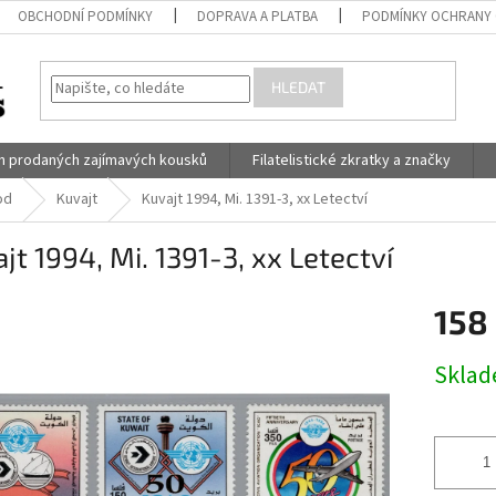
OBCHODNÍ PODMÍNKY
DOPRAVA A PLATBA
PODMÍNKY OCHRANY 
HLEDAT
h prodaných zajímavých kousků
Filatelistické zkratky a značky
od
Kuvajt
Kuvajt 1994, Mi. 1391-3, xx Letectví
jt 1994, Mi. 1391-3, xx Letectví
158
Měrná
Skla
cena: