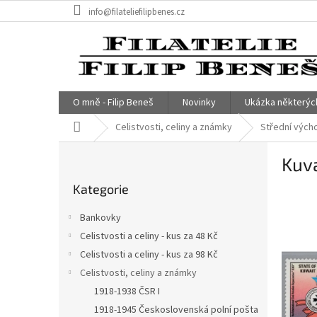
Přejít
info@filateliefilipbenes.cz
na
obsah
O mně - Filip Beneš
Novinky
Ukázka některýc
Domů
Celistvosti, celiny a známky
Střední vých
P
Kuva
o
Přeskočit
s
Kategorie
kategorie
t
r
Bankovky
a
Celistvosti a celiny - kus za 48 Kč
n
Celistvosti a celiny - kus za 98 Kč
n
í
Celistvosti, celiny a známky
p
1918-1938 ČSR I
a
1918-1945 Československá polní pošta