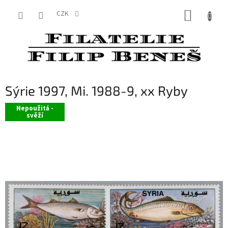
Přejít
NÁKUP
na
CZK
obsah
KOŠÍK
Sýrie 1997, Mi. 1988-9, xx Ryby
Nepoužitá -
svěží