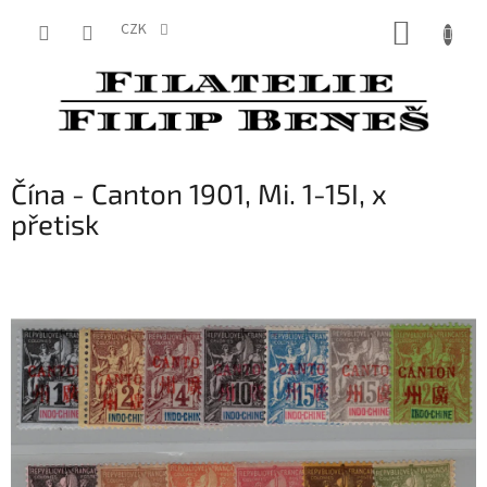
Přejít
NÁKUP
na
CZK
obsah
KOŠÍK
Čína - Canton 1901, Mi. 1-15I, x
přetisk