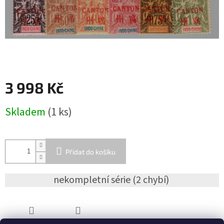
3 998 Kč
Měrná
Skladem
(1 ks)
cena:
Přidat do košíku
nekompletní série (2 chybí)