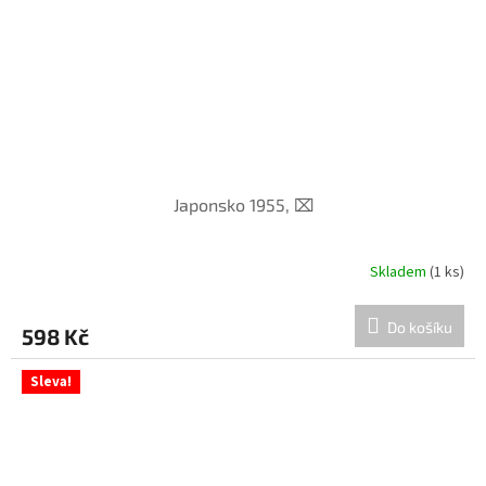
Japonsko 1955, ⌧︎
Skladem
(1 ks)
Do košíku
598 Kč
Sleva!