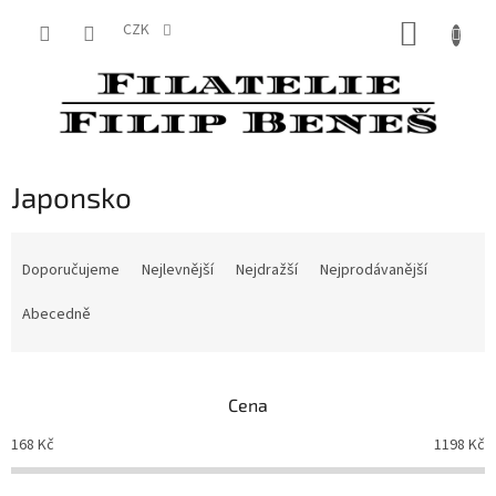
Přejít
NÁKUP
na
CZK
obsah
KOŠÍK
Japonsko
Ř
a
Doporučujeme
Nejlevnější
Nejdražší
Nejprodávanější
z
e
Abecedně
n
í
p
Cena
r
o
168
Kč
1198
Kč
d
u