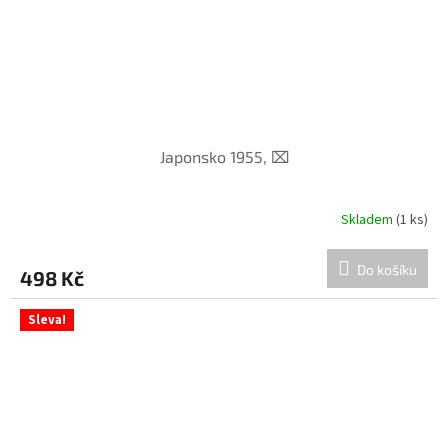
Japonsko 1955, ⌧︎
Skladem
(1 ks)
Do košíku
498 Kč
Sleva!