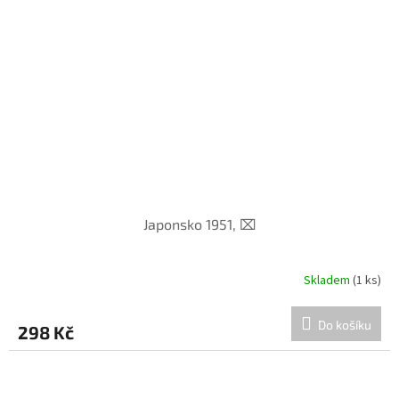
Japonsko 1951, ⌧︎
Skladem
(1 ks)
Do košíku
298 Kč