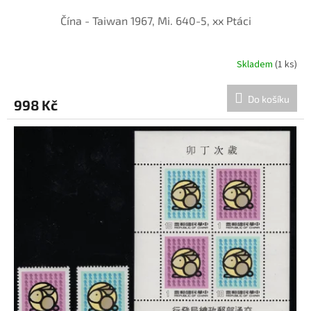
Čína - Taiwan 1967, Mi. 640-5, xx Ptáci
Skladem
(1 ks)
Do košíku
998 Kč