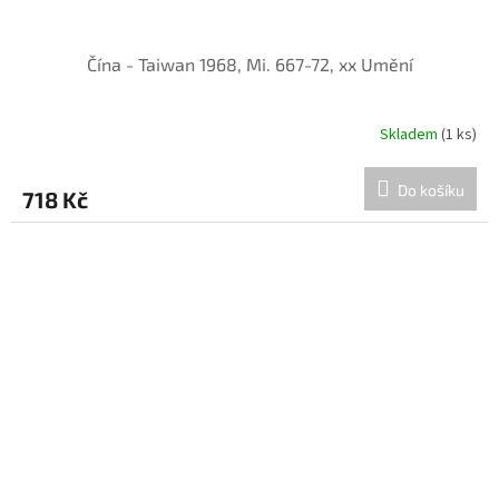
Čína - Taiwan 1968, Mi. 667-72, xx Umění
Skladem
(1 ks)
Do košíku
718 Kč