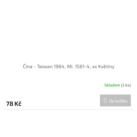
Čína - Taiwan 1984, Mi. 1581-4, xx Květiny
Skladem
(1 ks)
Do košíku
78 Kč