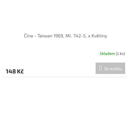
Čína - Taiwan 1969, Mi. 742-5, x Květiny
Skladem
(1 ks)
Do košíku
148 Kč