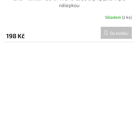
nálepkou
Skladem
(1 ks)
Do košíku
198 Kč