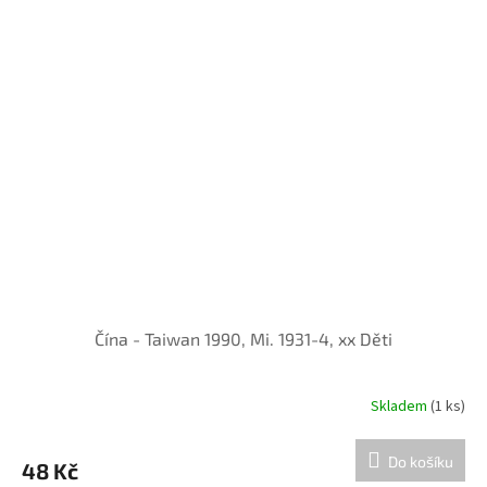
Čína - Taiwan 1990, Mi. 1931-4, xx Děti
Skladem
(1 ks)
Do košíku
48 Kč