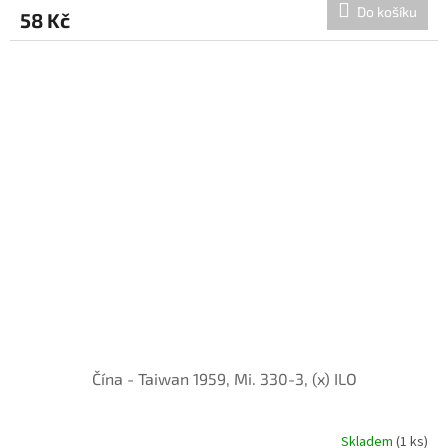
Do košíku
58 Kč
Čína - Taiwan 1959, Mi. 330-3, (x) ILO
Skladem
(1 ks)