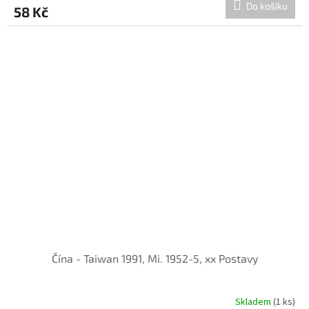
Do košíku
58 Kč
Čína - Taiwan 1991, Mi. 1952-5, xx Postavy
Skladem
(1 ks)