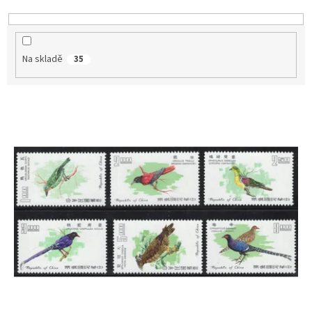
k
t
ů
Na skladě
35
V
ý
p
i
s
p
r
o
d
u
k
t
ů