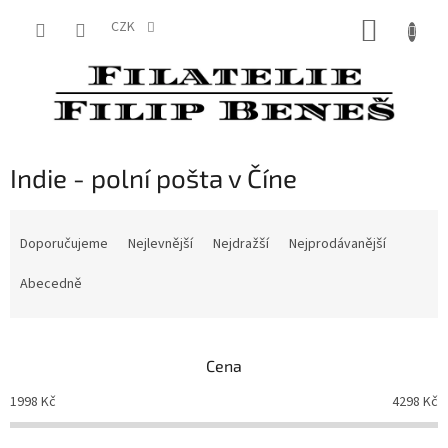
Přejít
NÁKUP
na
CZK
obsah
KOŠÍK
Indie - polní pošta v Číne
Ř
a
Doporučujeme
Nejlevnější
Nejdražší
Nejprodávanější
z
e
Abecedně
n
í
p
Cena
r
o
1998
Kč
4298
Kč
d
u