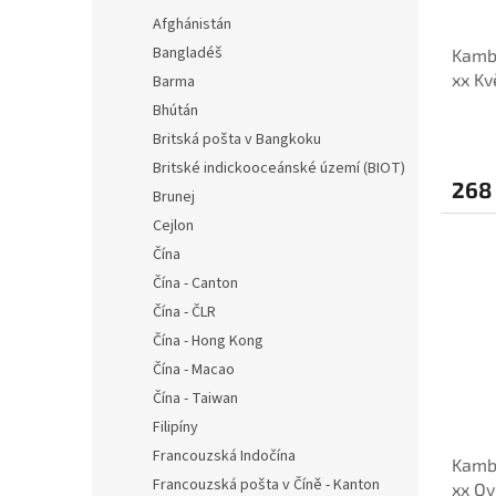
Afghánistán
Bangladéš
Kambo
xx Kv
Barma
Bhútán
Britská pošta v Bangkoku
Britské indickooceánské území (BIOT)
268
Brunej
Cejlon
Čína
Čína - Canton
Čína - ČLR
Čína - Hong Kong
Čína - Macao
Čína - Taiwan
Filipíny
Francouzská Indočína
Kambo
Francouzská pošta v Číně - Kanton
xx O