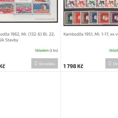
dža 1962, Mi. (132-6) Bl. 22,
Kambodža 1951, Mi. 1-17, xx v
šík Stavby
Skladem
(1 ks)
Skla
Do košíku
Do
Kč
1 798 Kč