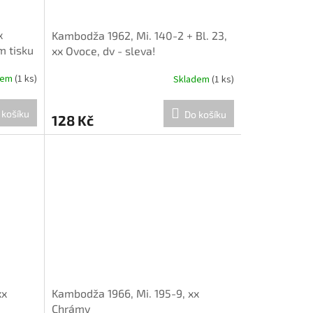
x
Kambodža 1962, Mi. 140-2 + Bl. 23,
m tisku
xx Ovoce, dv - sleva!
dem
(1 ks)
Skladem
(1 ks)
 košíku
Do košíku
128 Kč
xx
Kambodža 1966, Mi. 195-9, xx
Chrámy