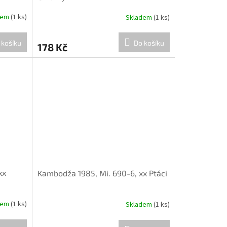
dem
(1 ks)
Skladem
(1 ks)
 košíku
Do košíku
178 Kč
xx
Kambodža 1985, Mi. 690-6, xx Ptáci
dem
(1 ks)
Skladem
(1 ks)