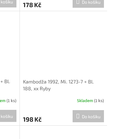
 košíku
Do košíku
178 Kč
+ Bl.
Kambodža 1992, Mi. 1273-7 + Bl.
188, xx Ryby
dem
(1 ks)
Skladem
(1 ks)
 košíku
Do košíku
198 Kč