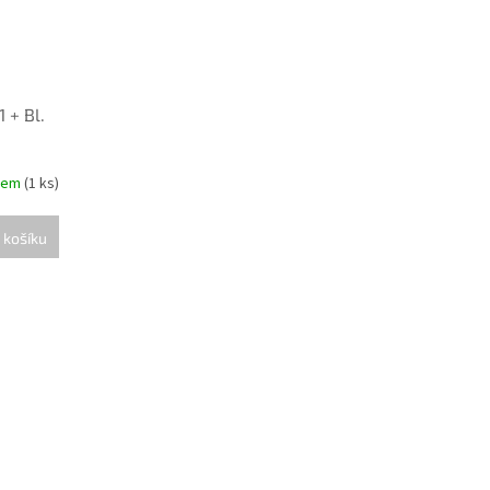
 + Bl.
dem
(1 ks)
 košíku