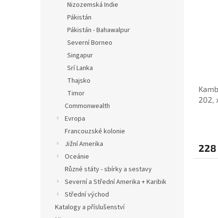
Nizozemská Indie
Pákistán
Pákistán - Bahawalpur
Severní Borneo
Singapur
Srí Lanka
Thajsko
Kambo
Timor
202, 
Commonwealth
Evropa
Francouzské kolonie
Jižní Amerika
228
Oceánie
Různé státy - sbírky a sestavy
Severní a Střední Amerika + Karibik
Střední východ
Katalogy a příslušenství