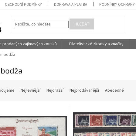
OBCHODNÍ PODMÍNKY
DOPRAVA A PLATBA
PODMÍNKY OCHRANY 
HLEDAT
h prodaných zajímavých kousků
Filatelistické zkratky a značky
ambodža
bodža
učujeme
Nejlevnější
Nejdražší
Nejprodávanější
Abecedně