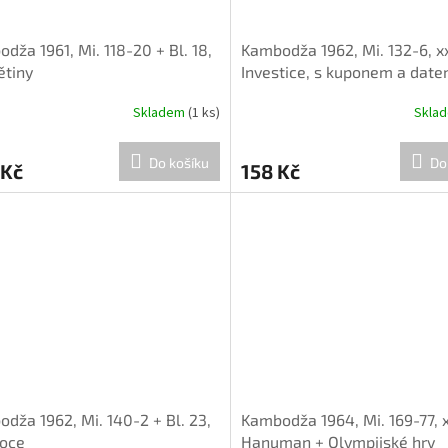
dža 1961, Mi. 118-20 + Bl. 18,
Kambodža 1962, Mi. 132-6, x
ětiny
Investice, s kuponem a date
Skladem
(1 ks)
Skla
Do košíku
Do
 Kč
158 Kč
dža 1962, Mi. 140-2 + Bl. 23,
Kambodža 1964, Mi. 169-77, 
voce
Hanuman + Olympijské hry