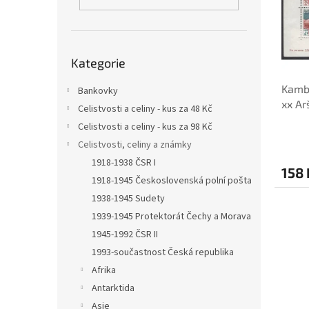
s
o
n
p
d
e
r
u
l
o
k
Přeskočit
d
t
Kategorie
kategorie
u
ů
Kambo
k
Bankovky
xx Ar
t
Celistvosti a celiny - kus za 48 Kč
ů
Celistvosti a celiny - kus za 98 Kč
Celistvosti, celiny a známky
1918-1938 ČSR I
158 
1918-1945 Československá polní pošta
1938-1945 Sudety
1939-1945 Protektorát Čechy a Morava
1945-1992 ČSR II
1993-součastnost Česká republika
Afrika
Antarktida
Asie