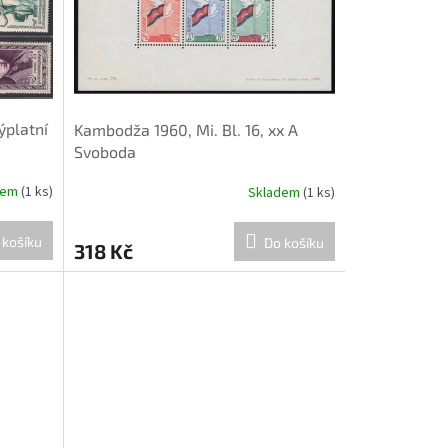
ýplatní
Kambodža 1960, Mi. Bl. 16, xx A
Svoboda
dem
(1 ks)
Skladem
(1 ks)
 košíku
Do košíku
318 Kč