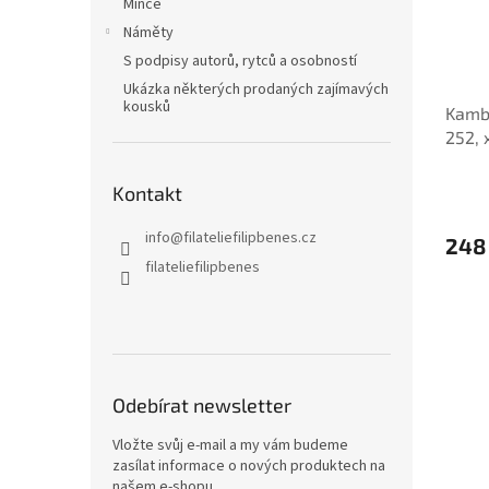
Mince
Náměty
S podpisy autorů, rytců a osobností
Ukázka některých prodaných zajímavých
kousků
Kambo
252, 
Kontakt
info
@
filateliefilipbenes.cz
248
filateliefilipbenes
Odebírat newsletter
Vložte svůj e-mail a my vám budeme
zasílat informace o nových produktech na
našem e-shopu.