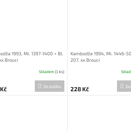
dža 1993, Mi. 1397-1400 + Bl.
Kambodža 1994, Mi. 1446-50 
xx Brouci
207, xx Brouci
Skladem
(1 ks)
Skla
Do košíku
Do
 Kč
228 Kč