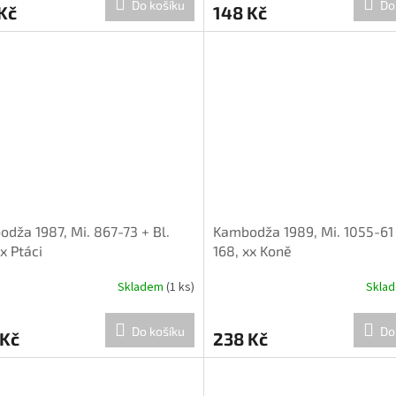
Do košíku
Do
Kč
148 Kč
dža 1987, Mi. 867-73 + Bl.
Kambodža 1989, Mi. 1055-61 
xx Ptáci
168, xx Koně
Skladem
(1 ks)
Skla
Do košíku
Do
 Kč
238 Kč