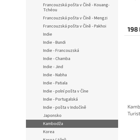
Francouzská pošta v Číně - Kouang-
Tchéou
Francouzská pošta v Číně - Mengzi
Francouzská pošta v Číně - Pakhoi
198 
Indie
Indie - Bundi
Indie - Francouzská
Indie - Chamba
Indie - Jind
Indie - Nabha
Indie - Patiala
Indie - polní pošta v Číne
Indie - Portugalská
Kambo
Indie - pošta v Indočíně
Turis
Japonsko
Kambodža
Korea
Korea (Jižní)