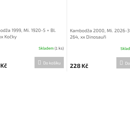
dža 1999, Mi. 1920-5 + Bl.
Kambodža 2000, Mi. 2026-31
xx Kočky
264, xx Dinosauři
Skladem
(1 ks)
Skla
Do košíku
Do
 Kč
228 Kč
O
v
l
á
d
a
c
í
p
r