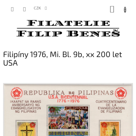
Přejít
NÁKUP
na
CZK
obsah
KOŠÍK
Filipíny 1976, Mi. Bl. 9b, xx 200 let
USA