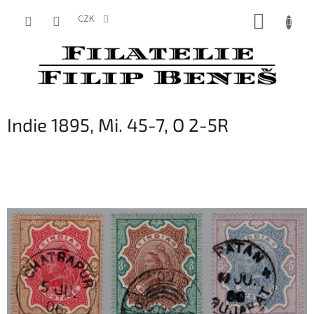
Přejít
NÁKUP
na
CZK
obsah
KOŠÍK
Indie 1895, Mi. 45-7, O 2-5R