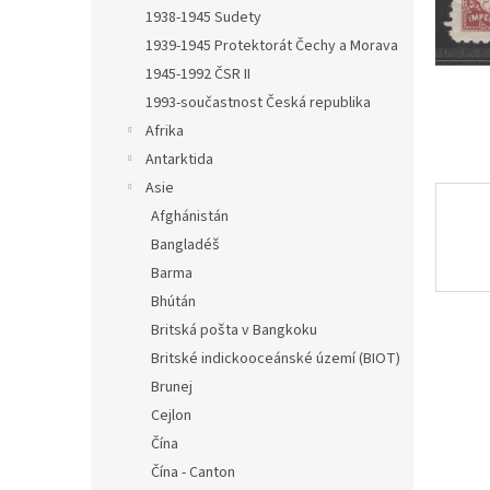
n
1938-1945 Sudety
e
1939-1945 Protektorát Čechy a Morava
l
1945-1992 ČSR II
1993-součastnost Česká republika
Afrika
Antarktida
Asie
Afghánistán
Bangladéš
Barma
Bhútán
Britská pošta v Bangkoku
Britské indickooceánské území (BIOT)
Brunej
Cejlon
Čína
Čína - Canton