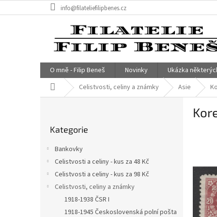
Přejít
info@filateliefilipbenes.cz
na
obsah
O mně - Filip Beneš
Novinky
Ukázka některýc
Domů
Celistvosti, celiny a známky
Asie
K
P
Kore
o
Přeskočit
s
Kategorie
kategorie
t
r
Bankovky
a
Celistvosti a celiny - kus za 48 Kč
n
Celistvosti a celiny - kus za 98 Kč
n
í
Celistvosti, celiny a známky
p
1918-1938 ČSR I
a
1918-1945 Československá polní pošta