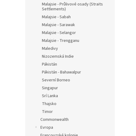
Malajsie - Průlivové osady (Straits
Settlements)
Malajsie - Sabah
Malajsie - Sarawak
Malajsie - Selangor
Malajsie - Trengganu
Maledivy
Nizozemská Indie
Pákistán
Pákistán - Bahawalpur
Severní Borneo
Singapur
Srí Lanka
Thajsko
Timor
Commonwealth
Evropa
Francouzské kolonie