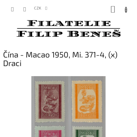
Přejít
NÁKUP
na
CZK
obsah
KOŠÍK
Čína - Macao 1950, Mi. 371-4, (x)
Draci