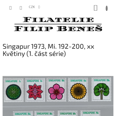
Přejít
NÁKUP
na
CZK
obsah
KOŠÍK
Singapur 1973, Mi. 192-200, xx
Květiny (1. část série)