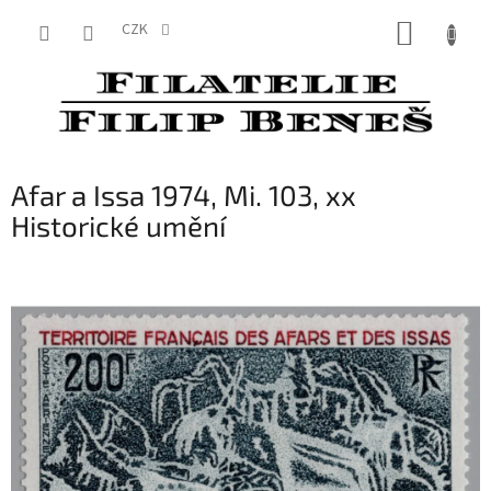
Přejít
NÁKUP
na
CZK
obsah
KOŠÍK
Afar a Issa 1974, Mi. 103, xx
Historické umění