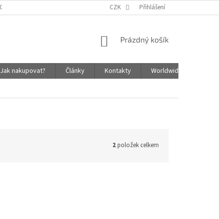
OSOBNÍCH ÚDAJŮ
ZÁSADY SOUBORŮ COOKIES
CZK
Přihlášení
NÁKUPNÍ
Prázdný košík
KOŠÍK
Jak nakupovat?
Články
Kontakty
Worldwide Shipping In
2
položek celkem