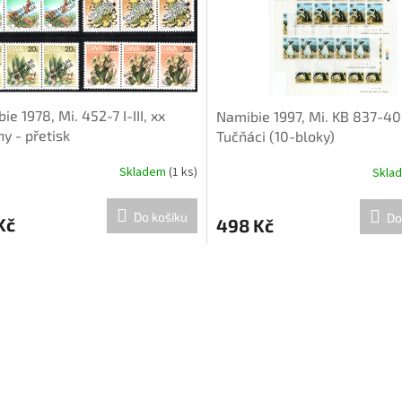
ie 1978, Mi. 452-7 I-III, xx
Namibie 1997, Mi. KB 837-40
ny - přetisk
Tučňáci (10-bloky)
Skladem
(1 ks)
Skla
Do košíku
Do
Kč
498 Kč
O
v
l
á
d
a
c
í