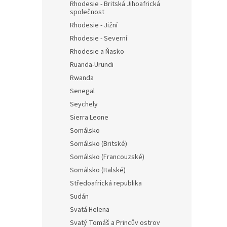
Rhodesie - Britská Jihoafrická
společnost
Rhodesie - Jižní
Rhodesie - Severní
Rhodesie a Ňasko
Ruanda-Urundi
Rwanda
Senegal
Seychely
Sierra Leone
Somálsko
Somálsko (Britské)
Somálsko (Francouzské)
Somálsko (Italské)
Středoafrická republika
Sudán
Svatá Helena
Svatý Tomáš a Princův ostrov