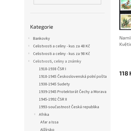
s
o
n
p
d
e
r
u
l
o
k
Přeskočit
d
t
Kategorie
kategorie
u
ů
Namib
k
Bankovky
Květi
t
Celistvosti a celiny - kus za 48 Kč
ů
Celistvosti a celiny - kus za 98 Kč
Celistvosti, celiny a známky
1918-1938 ČSR I
118 
1918-1945 Československá polní pošta
1938-1945 Sudety
1939-1945 Protektorát Čechy a Morava
1945-1992 ČSR II
1993-součastnost Česká republika
Afrika
Afar a Issa
Alžírsko