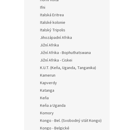
Ifni
Italská Eritrea
Italské kolonie
Italský Tripolis
Jihozápadní Afrika
Jižní Afrika
Jižní Afrika - Bophuthatswana
Jižní Afrika - Ciskei
K.U.T. (Keňa, Uganda, Tanganika)
Kamerun
Kapverdy
Katanga
Keňa
Keňa a Uganda
Komory
Kongo - Bel. (Svobodný stát Kongo)
Kongo - Belgické