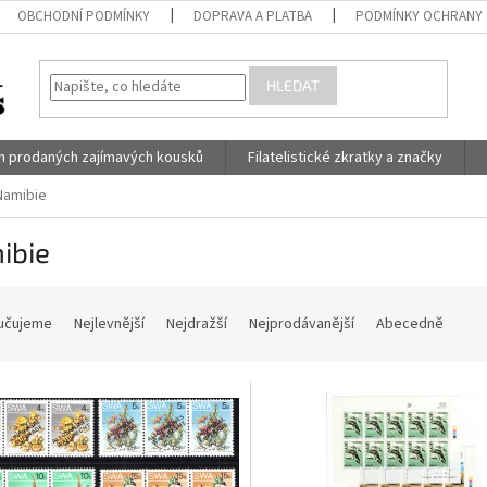
OBCHODNÍ PODMÍNKY
DOPRAVA A PLATBA
PODMÍNKY OCHRANY 
HLEDAT
h prodaných zajímavých kousků
Filatelistické zkratky a značky
Namibie
ibie
učujeme
Nejlevnější
Nejdražší
Nejprodávanější
Abecedně