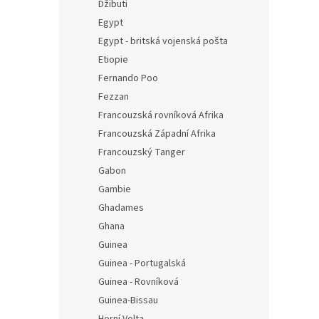
Džibuti
Egypt
Egypt - britská vojenská pošta
Etiopie
Fernando Poo
Fezzan
Francouzská rovníková Afrika
Francouzská Západní Afrika
Francouzský Tanger
Gabon
Gambie
Ghadames
Ghana
Guinea
Guinea - Portugalská
Guinea - Rovníková
Guinea-Bissau
Horní Volta