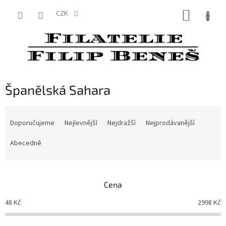
Přejít
NÁKUP
na
CZK
obsah
KOŠÍK
Španělská Sahara
Ř
a
Doporučujeme
Nejlevnější
Nejdražší
Nejprodávanější
z
e
Abecedně
n
í
p
Cena
r
o
48
Kč
2998
Kč
d
u