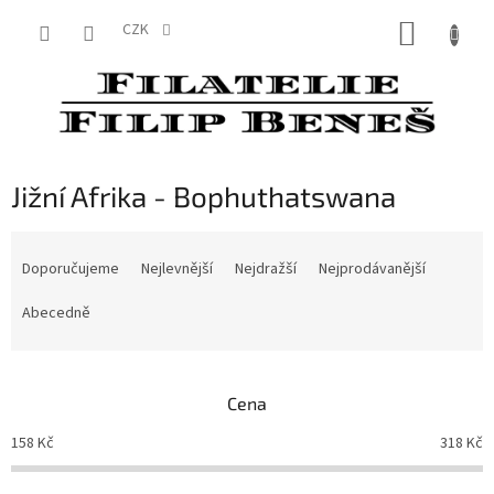
Přejít
NÁKUP
na
CZK
obsah
KOŠÍK
Jižní Afrika - Bophuthatswana
Ř
a
Doporučujeme
Nejlevnější
Nejdražší
Nejprodávanější
z
e
Abecedně
n
í
p
Cena
r
o
158
Kč
318
Kč
d
u