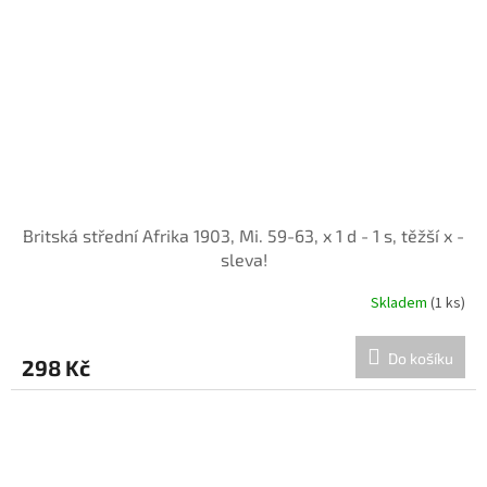
Britská střední Afrika 1903, Mi. 59-63, x 1 d - 1 s, těžší x -
sleva!
Skladem
(1 ks)
Do košíku
298 Kč