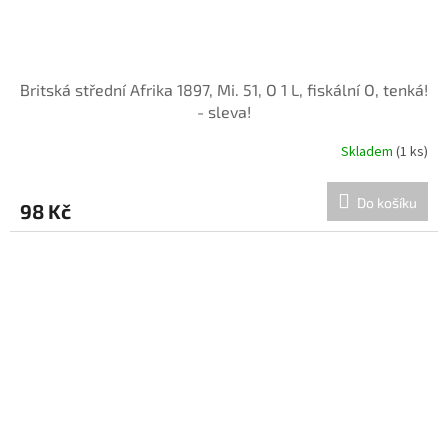
Britská střední Afrika 1897, Mi. 51, O 1 L, fiskální O, tenká!
- sleva!
Skladem
(1 ks)
Do košíku
98 Kč