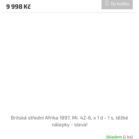
Do košíku
9 998 Kč
Britská střední Afrika 1897, Mi. 42-6, x 1 d - 1 s, těžké
nálepky - sleva!
Skladem
(1 ks)