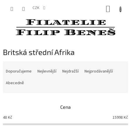
Přejít
NÁKUP
na
CZK
obsah
KOŠÍK
Britská střední Afrika
Ř
a
Doporučujeme
Nejlevnější
Nejdražší
Nejprodávanější
z
e
Abecedně
n
í
p
Cena
r
o
48
Kč
15998
Kč
d
u