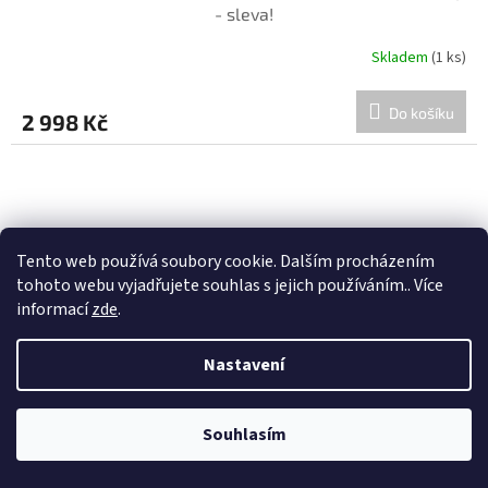
- sleva!
Skladem
(1 ks)
Do košíku
2 998 Kč
Tento web používá soubory cookie. Dalším procházením
tohoto webu vyjadřujete souhlas s jejich používáním.. Více
informací
zde
.
Nastavení
Souhlasím