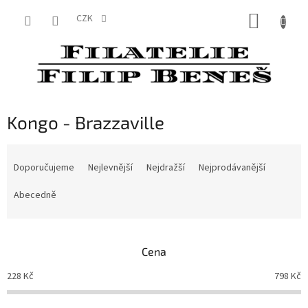
Přejít
NÁKUP
na
CZK
obsah
KOŠÍK
Kongo - Brazzaville
Ř
a
Doporučujeme
Nejlevnější
Nejdražší
Nejprodávanější
z
e
Abecedně
n
í
p
Cena
r
o
228
Kč
798
Kč
d
u