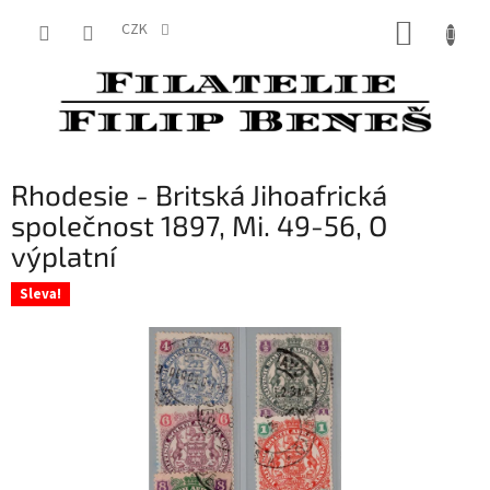
Přejít
NÁKUP
na
CZK
obsah
KOŠÍK
Rhodesie - Britská Jihoafrická
společnost 1897, Mi. 49-56, O
výplatní
Sleva!