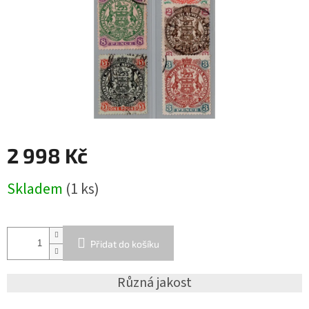
2 998 Kč
Měrná
Skladem
(1 ks)
cena:
Přidat do košíku
Různá jakost