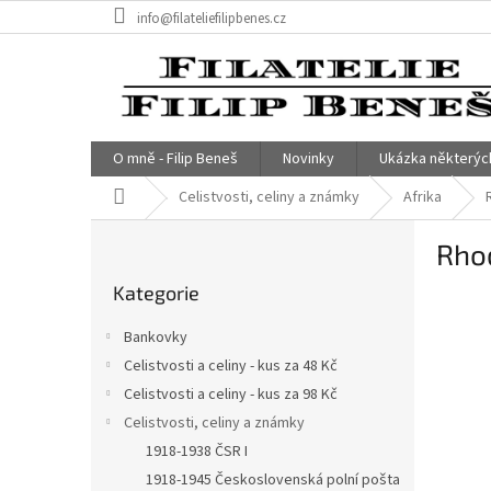
Přejít
info@filateliefilipbenes.cz
na
obsah
O mně - Filip Beneš
Novinky
Ukázka některýc
Domů
Celistvosti, celiny a známky
Afrika
P
Rhod
o
Přeskočit
s
Kategorie
kategorie
t
r
Bankovky
a
Celistvosti a celiny - kus za 48 Kč
n
Celistvosti a celiny - kus za 98 Kč
n
í
Celistvosti, celiny a známky
p
1918-1938 ČSR I
a
1918-1945 Československá polní pošta