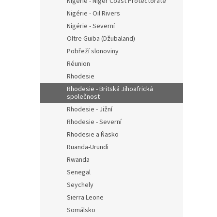
Nigérie - Niger Coast Protectorate
Nigérie - Oil Rivers
Nigérie - Severní
Oltre Guiba (Džubaland)
Pobřeží slonoviny
Réunion
Rhodesie
Rhodesie - Britská Jihoafrická
společnost
Rhodesie - Jižní
Rhodesie - Severní
Rhodesie a Ňasko
Ruanda-Urundi
Rwanda
Senegal
Seychely
Sierra Leone
Somálsko