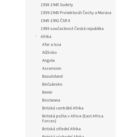
n
1938-1945 Sudety
e
1939-1945 Protektorát Čechy a Morava
l
1945-1992 ČSR II
1993-součastnost Česká republika
Afrika
Afar a Issa
Alžírsko
Angola
Ascension
Basutoland
Bečuánsko
Benin
Bostwana
Britská centrální Afrika
Britská pošta v Africe (East Africa
Forces)
Britská střední Afrika