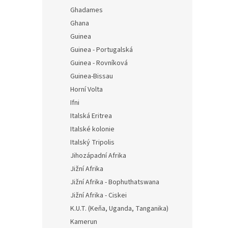
Ghadames
Ghana
Guinea
Guinea - Portugalská
Guinea - Rovníková
Guinea-Bissau
Horní Volta
Ifni
Italská Eritrea
Italské kolonie
Italský Tripolis
Jihozápadní Afrika
Jižní Afrika
Jižní Afrika - Bophuthatswana
Jižní Afrika - Ciskei
K.U.T. (Keňa, Uganda, Tanganika)
Kamerun