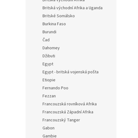
Britská východní Afrika
Britská východní Afrika a Uganda
Britské Somálsko
Burkina Faso
Burundi
Čad
Dahomey
Džibuti
Egypt
Egypt - britská vojenská pošta
Etiopie
Fernando Poo
Fezzan
Francouzská rovníková Afrika
Francouzská Západní Afrika
Francouzský Tanger
Gabon
Gambie