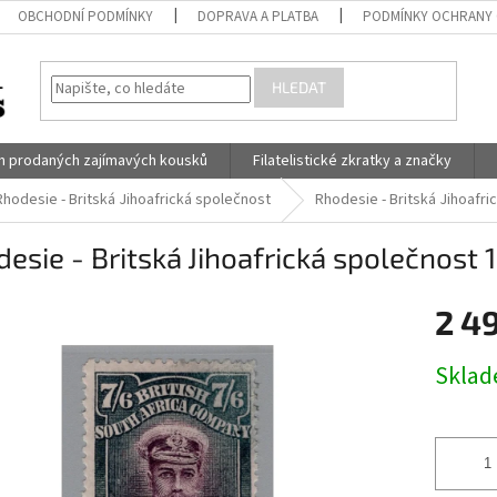
OBCHODNÍ PODMÍNKY
DOPRAVA A PLATBA
PODMÍNKY OCHRANY 
HLEDAT
h prodaných zajímavých kousků
Filatelistické zkratky a značky
Rhodesie - Britská Jihoafrická společnost
Rhodesie - Britská Jihoafrick
esie - Britská Jihoafrická společnost 1913
2 4
Měrná
Skla
cena: