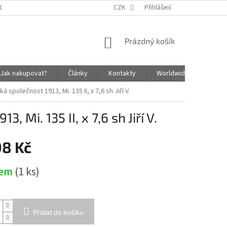
OSOBNÍCH ÚDAJŮ
ZÁSADY SOUBORŮ COOKIES
CZK
Přihlášení
NÁKUPNÍ
Prázdný košík
KOŠÍK
Jak nakupovat?
Články
Kontakty
Worldwide Shipping In
á společnost 1913, Mi. 135 II, x 7,6 sh Jiří V.
, Mi. 135 II, x 7,6 sh Jiří V.
98 Kč
dem
(1 ks)
Přidat do košíku