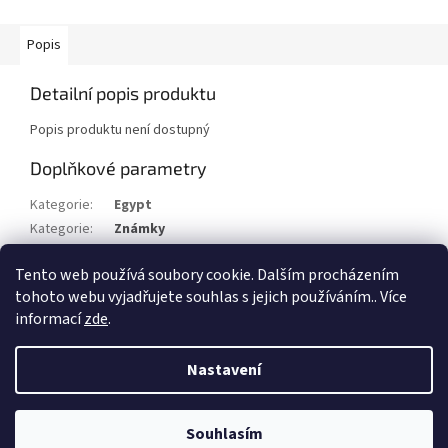
Popis
Detailní popis produktu
Popis produktu není dostupný
Doplňkové parametry
Kategorie
:
Egypt
Kategorie
:
Známky
Stav/kvalita
:
xx
Tento web používá soubory cookie. Dalším procházením
Rok
:
1962
tohoto webu vyjadřujete souhlas s jejich používáním.. Více
informací
zde
.
Z
á
Nastavení
Vytvořil Shoptet
p
a
t
Souhlasím
Copyright 2026
Filatelie Filip Beneš
. Všechna práva vyhrazena.
í