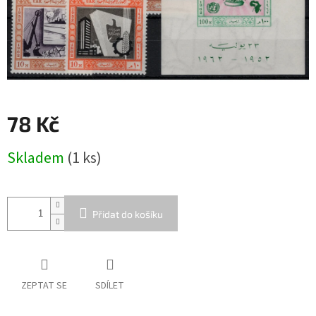
78 Kč
Měrná
Skladem
(1 ks)
cena:
Přidat do košíku
ZEPTAT SE
SDÍLET