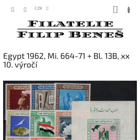
Přejít
NÁKUP
na
CZK
obsah
KOŠÍK
Egypt 1962, Mi. 664-71 + Bl. 13B, xx
10. výročí