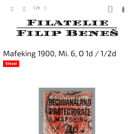
Přejít
NÁKUP
na
CZK
obsah
KOŠÍK
Mafeking 1900, Mi. 6, O 1d / 1/2d
Sleva!