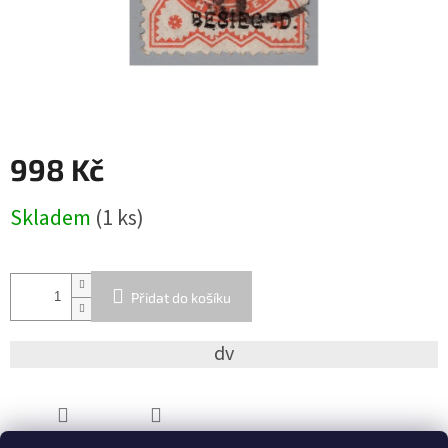
998 Kč
Měrná
Skladem
(1 ks)
cena:
Přidat do košíku
dv
ZEPTAT SE
SDÍLET