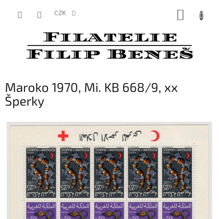
Přejít
NÁKUP
na
CZK
obsah
KOŠÍK
Maroko 1970, Mi. KB 668/9, xx
Šperky